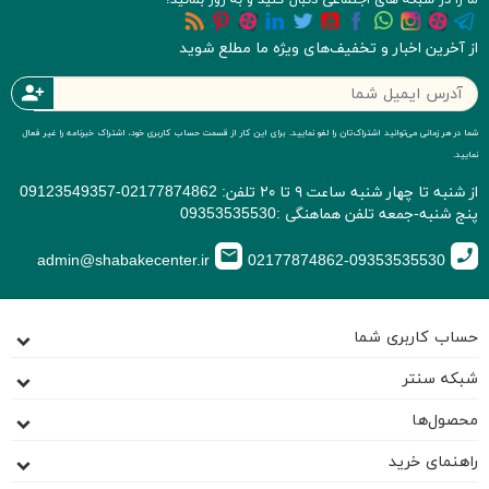
از آخرین اخبار و تخفیف‌های ویژه ما مطلع شوید
person_add
شما در هر زمانی می‌توانید اشتراک‌تان را لغو نمایید. برای این کار از قسمت حساب کاربری خود، اشتراک خبرنامه را غیر فعال
نمایید.
از شنبه تا چهار شنبه ساعت ۹ تا ۲۰ تلفن: 02177874862-09123549357
پنج شنبه-جمعه تلفن هماهنگی :09353535530
email
call
admin@shabakecenter.ir
02177874862-09353535530
حساب کاربری شما
شبکه سنتر
محصول‌ها
راهنمای خرید