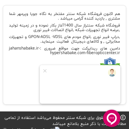
هم اکنون فروشگاه شبکه سنتر مفتخر به نگاه جویا وپرمهر شما
مشتری , بازدید کننده گرامی میباشد .
فروشگاه شبکه سنتراز سال 1400آغاز بکار نموده و در زمینه تولید
,عرضه انواع تجهیزات شبکه ,انواع اتصالات فیبر نوری
,دراپ فیبر نوری ,انواع مودم های GPON-ADSL -VDSL و تجهیزات
مخابراتی , و کالاهای دیجیتال فعالیت مینماید.
دامین های ریدایرکت جهت مواقع ضروری :
-
jahanshabake.ir
hypershabake.com
-
fiberopticcenter.ir
کد شامد
1-1-882419-65-0-1
تمامی حقوق برای شبکه سنتر محفوظ می‌باشد استفاده از تمامی
copyright
مطالب سایت با ذکر منبع بلامانع میباشد