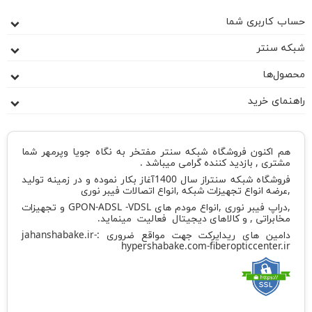
ب کاربری شما
ه سنتر
ول‌ها
نمای خرید
هم اکنون فروشگاه شبکه سنتر مفتخر به نگاه جویا وپرمهر شما
مشتری , بازدید کننده گرامی میباشد .
فروشگاه شبکه سنتراز سال 1400آغاز بکار نموده و در زمینه تولید
,عرضه انواع تجهیزات شبکه ,انواع اتصالات فیبر نوری
,دراپ فیبر نوری ,انواع مودم های GPON-ADSL -VDSL و تجهیزات
مخابراتی , و کالاهای دیجیتال فعالیت مینماید.
دامین های ریدایرکت جهت مواقع ضروری :
-
jahanshabake.ir
hypershabake.com
-
fiberopticcenter.ir