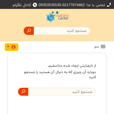
تماس با ما:
09353535530-02177874862
کانال تلگرام
explore

منو
account_circle
از نارضایتی ایجاد شده متاسفیم.
دوباره آن چیزی که به دنبال آن هستید را جستجو
کنید
