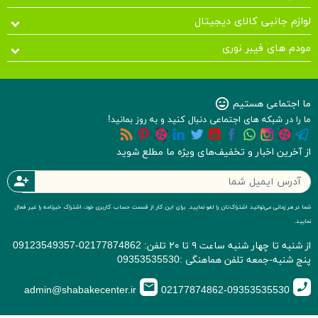
زم جانبی کالای دیجیتال
م های فیبر نوری
اجتماعی هستیم
sentiment_very_satisfied
را در شبکه های اجتماعی دنبال کنید و به روز بمانید!
آخرین اخبار و تخفیف‌های ویژه ما مطلع شوید
person_add
ر هر زمانی می‌توانید اشتراک‌تان را لغو نمایید. برای این کار از قسمت حساب کاربری خود، اشتراک خبرنامه را غیر فعال
د.
از شنبه تا چهار شنبه ساعت ۹ تا ۲۰ تلفن: 02177874862-09123549357
شنبه-جمعه تلفن هماهنگی :09353535530
email
c
admin@shabakecenter.ir
02177874862-09353535530