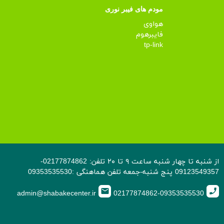
مودم های فیبر نوری
هواوی
فایبرهوم
tp-link
از شنبه تا چهار شنبه ساعت ۹ تا ۲۰ تلفن: 02177874862-
09123549357 پنج شنبه-جمعه تلفن هماهنگی :09353535530
email
call
admin@shabakecenter.ir
02177874862-09353535530