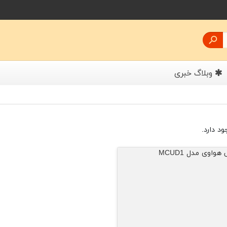

وبلاگ خبری
 دارد.