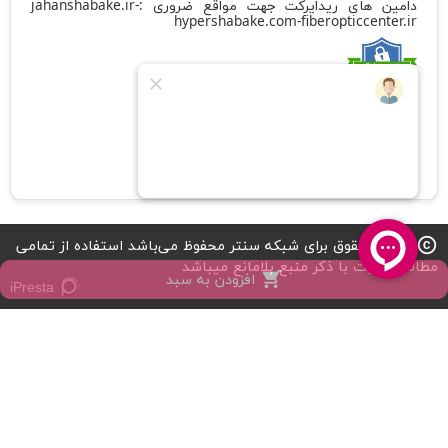
دامین های ریدایرکت جهت مواقع ضروری :
-
jahanshabake.ir
hypershabake.com
-
fiberopticcenter.ir
کد شامد
1-1-882419-65-0-1
تمامی حقوق برای شبکه سنتر محفوظ می‌باشد استفاده از تمامی
copyright
مطالب سایت با ذکر منبع بلامانع میباشد
افزودن به سبد

iPresta