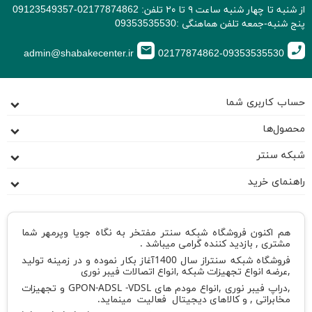
از شنبه تا چهار شنبه ساعت ۹ تا ۲۰ تلفن: 02177874862-09123549357
پنج شنبه-جمعه تلفن هماهنگی :09353535530
email
call
admin@shabakecenter.ir
02177874862-09353535530
حساب کاربری شما
محصول‌ها
شبکه سنتر
راهنمای خرید
هم اکنون فروشگاه شبکه سنتر مفتخر به نگاه جویا وپرمهر شما
مشتری , بازدید کننده گرامی میباشد .
فروشگاه شبکه سنتراز سال 1400آغاز بکار نموده و در زمینه تولید
,عرضه انواع تجهیزات شبکه ,انواع اتصالات فیبر نوری
,دراپ فیبر نوری ,انواع مودم های GPON-ADSL -VDSL و تجهیزات
مخابراتی , و کالاهای دیجیتال فعالیت مینماید.