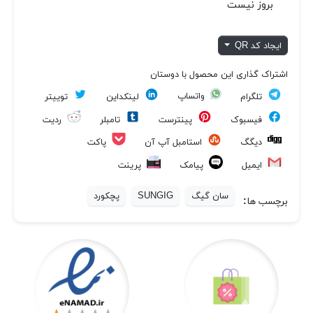
بروز نیست
ایجاد کد QR
اشتراک گذاری این محصول با دوستان
واتساپ
تلگرام
لینکداین
توییتر
فیسبوک
پینترست
تامبلر
ردیت
پاکت
دیگگ
استامبل آپ آن
ایمیل
پیامک
پرینت
سان گیگ
SUNGIG
پچکورد
برچسب ها: