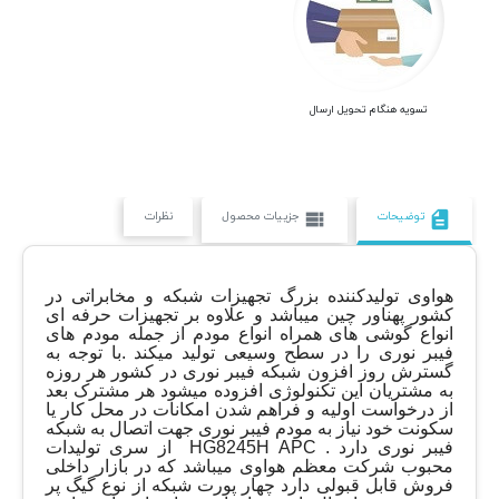
تسویه هنگام تحویل ارسال
توضیحات
جزییات محصول
نظرات
view_list
description
هواوی تولیدکننده بزرگ تجهیزات شبکه و مخابراتی در
کشور پهناور چین میباشد و علاوه بر تجهیزات حرفه ای
انواع گوشی های همراه انواع مودم از جمله مودم های
فیبر نوری را در سطح وسیعی تولید میکند .با توجه به
گسترش روز افزون شبکه فیبر نوری در کشور هر روزه
به مشتریان این تکنولوژی افزوده میشود هر مشترک بعد
از درخواست اولیه و فراهم شدن امکانات در محل کار یا
سکونت خود نیاز به مودم فیبر نوری جهت اتصال به شبکه
فیبر نوری دارد . HG8245H APC از سری تولیدات
محبوب شرکت معظم هواوی میباشد که در بازار داخلی
فروش قابل قبولی دارد چهار پورت شبکه از نوع گیگ پر