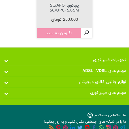
پچکورد SC/APC-
SC/UPC- SX-SM
قیمت
250,000 تومان
افزودن به سبد

تجهیزات فیبر نوری
مودم های ADSL -VDSL
لوازم جانبی کالای دیجیتال
مودم های فیبر نوری
ما اجتماعی هستیم
sentiment_very_satisfied
ما را در شبکه های اجتماعی دنبال کنید و به روز بمانید!