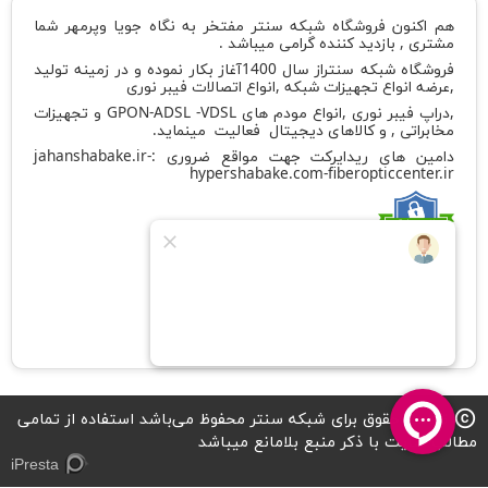
هم اکنون فروشگاه شبکه سنتر مفتخر به نگاه جویا وپرمهر شما
مشتری , بازدید کننده گرامی میباشد .
فروشگاه شبکه سنتراز سال 1400آغاز بکار نموده و در زمینه تولید
,عرضه انواع تجهیزات شبکه ,انواع اتصالات فیبر نوری
,دراپ فیبر نوری ,انواع مودم های GPON-ADSL -VDSL و تجهیزات
مخابراتی , و کالاهای دیجیتال فعالیت مینماید.
دامین های ریدایرکت جهت مواقع ضروری :
-
jahanshabake.ir
hypershabake.com
-
fiberopticcenter.ir
کد شامد
1-1-882419-65-0-1
تمامی حقوق برای شبکه سنتر محفوظ می‌باشد استفاده از تمامی
copyright
مطالب سایت با ذکر منبع بلامانع میباشد
iPresta