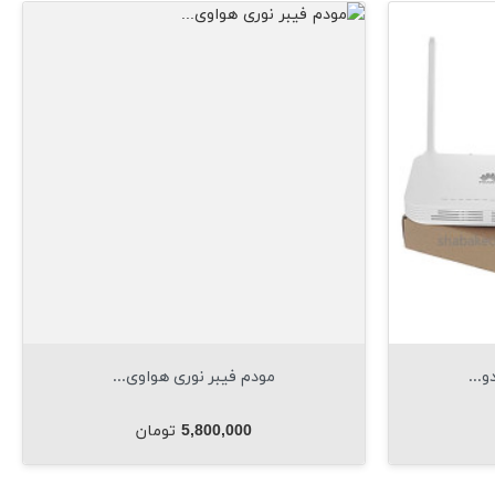
شاهده فوری
مشاهده فوری

ر نوری هواوی...
مودم فیبر نوری هواوی...
افزودن به سبد

ت
قیمت
5, تومان
6,500,000 تومان