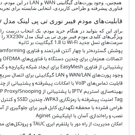
همچنین، وجود پورت‌ه
فناوری پیشرفته و طراحی کاربردی، انتخابی شایسته برای تجربه‌ا
قابلیت‌های مودم فیبر نوری تی پی لینک مدل XX230v
برای این که بتوانید در هنگام خرید مودم، یک انتخاب درست را
ویژگی‌های کلیدی مودم فیبر نوری تی پی لینک مدل XX230v را ذکر کنیم و اطلاعات کاملی در مورد هر یک در اختیار شما قرار دهیم.
سرعت‌های نسل جدید Wi-Fi تا 1.8 گیگابیت بر ثانیه
پوشش گسترده‌تر با چهار آنتن قدرتمند و فناوری Beamforming
اتصالات همزمان برای چندین دستگاه با فناوری‌های OFDMA و MU-MIMO
پشتیبانی از فناوری EasyMesh برای ایجاد شبکه یکپارچه و گسترده
وجود پورت‌های WAN/LAN و LAN گیگابیتی برای اتصال سریع سیمی
قابلیت تماس‌های VoIP با امکانات پیشرفته و پشتیبانی از چندین حساب
بهینه‌سازی استریم IPTV با پشتیبانی از IGMP Proxy/Snooping و VLAN
Tag امنیت پیشرفته با رمزنگاری WPA3، چندین SSID و کنترل والدین
طراحی فشرده با محفظه نگهداری کابل فیبر برای جلوگیری از آ
نصب و راه‌اندازی آسان با اپلیکیشن Aginet
امکان مدیریت از راه دور با پلتفرم ابری TAUC و پروتکل‌های مدیریتی پیشرفته