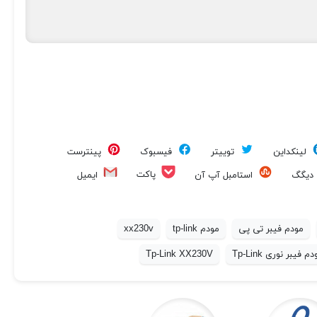
لینکداین
توییتر
فیسبوک
پینترست
پاکت
دیگگ
استامبل آپ آن
ایمیل
مودم فیبر تی پی
مودم tp-link
xx230v
م فیبر نوری Tp-Link
Tp-Link XX230V