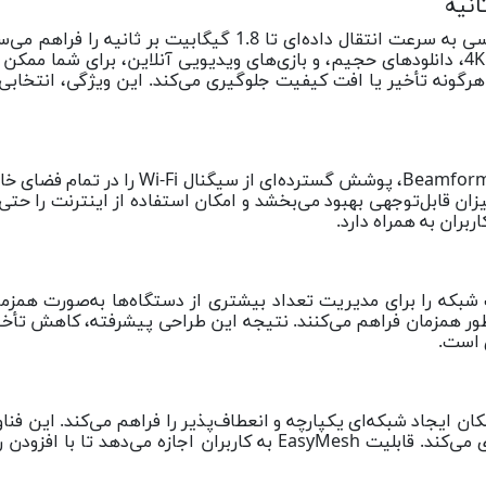
مودم XX230v با بهره‌گیری از استاندارد Wi-Fi 6، امکان دسترسی ب
هرگونه تأخیر یا افت کیفیت جلوگیری می‌کند. این ویژگی، انتخابی ای
ن قابل‌توجهی بهبود می‌بخشد و امکان استفاده از اینترنت را حتی د
ربران به همراه دارد.
OFDMA و MU-MIMO در مودم XX230v، ظرفیت شبکه را برای مدیریت تعداد بیشتری از دستگاه‌
طور همزمان فراهم می‌کنند. نتیجه این طراحی پیشرفته، کاهش تأخیر
ی است.
پوشش توزیع می‌کند و از افت کیفیت در نقاط دورتر جلوگیری می‌کند. قاب