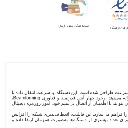
تسویه هنگام تحویل ارسال
ز های فروشگاه
 راهکاری مدرن برای دسترسی به اینترنت پرسرعت طراحی شده است. این دستگاه، با سرعت انتقال داده تا
1.8 گیگابیت بر ثانیه در دو باند فرکانسی، تجربه‌ای روان و بی‌نقص از استریم آنلاین، دانلودهای حجیم، و بازی‌های ویدیویی آنلاین ارائه می‌دهد. وجود چهار آنتن قدرتمند و فناوری Beamforming،
بتوانند با اطمینان از اتصال بی‌سیم خود، امور روزمره دیجیتال
یجاد یک شبکه مش هوشمند و یکپارچه را فراهم می‌سازد. این قابلیت، انعطاف‌پذیری شبکه را افزایش
. به‌علاوه، فناوری‌های OFDMA و MU-MIMO، ظرفیت انتقال داده‌ها را برای تعداد بیشتری از دستگاه‌ها به‌صورت همزمان ارتقا داده و