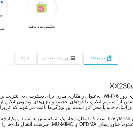
بازگشت وجه 1 ساعته
مجو
توضیحات
جزییات محصول
نظرات
view_list
description
مودم فیبر نوری تی پی لینک مدل XX230v با بهره‌گیری از فناوری روز Wi-Fi 6، به‌عنوان
فتاده خانه یا محل کار است. این ویژگی‌ها باعث می‌شوند که کاربران 
یکی دیگر از ویژگی‌های کلیدی این محصول، پشتیبانی از فناوری EasyMesh است که امکان ا
داده و امکان مدیریت دستگاه‌های متعدد را آسان‌تر می‌کند