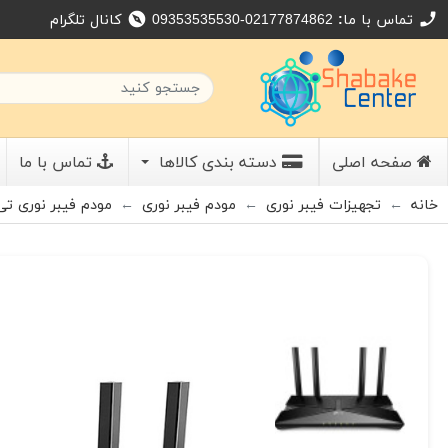
تماس با ما:
09353535530-02177874862
کانال تلگرام
explore
call
صفحه اصلی
دسته بندی کالاها
تماس با ما
خانه
تجهیزات فیبر نوری
مودم فیبر نوری
مودم فیبر نوری تی پی لینک