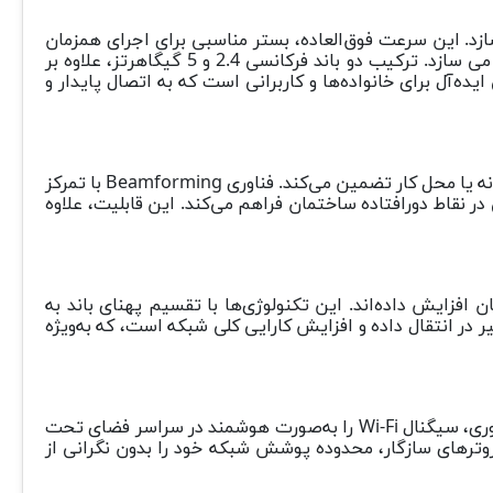
ه سرعت انتقال داده‌ای تا 1.8 گیگابیت بر ثانیه را فراهم می‌سازد. این سرعت فوق‌العاده، بستر مناسبی برای اجرای همزمان
چندین فعالیت آنلاین، از جمله استریم ویدیوهای با کیفیت 4K، دانلودهای حجیم، و بازی‌های ویدیویی آنلاین، برای شما ممکن می سازد. ترکیب دو باند فرکانسی 2.4 و 5 گیگاهرتز، علاوه بر
ده‌آل برای خانواده‌ها و کاربرانی است که به اتصال پایدار و
این مودم با بهره‌گیری از چهار آنتن با عملکرد بالا و فناوری Beamforming، پوشش گسترده‌ای از سیگنال Wi-Fi را در تمام فضای خانه یا محل کار تضمین می‌کند. فناوری Beamforming با تمرکز
ر نقاط دورافتاده ساختمان فراهم می‌کند. این قابلیت، علاوه
ها به‌صورت همزمان افزایش داده‌اند. این تکنولوژی‌ها با تقسیم پهنای باند به
 در انتقال داده و افزایش کارایی کلی شبکه است، که به‌ویژه
مودم فیبر نوری XX230v با پشتیبانی از فناوری EasyMesh، امکان ایجاد شبکه‌ای یکپارچه و انعطاف‌پذیر را فراهم می‌کند. این فناوری، سیگنال Wi-Fi را به‌صورت هوشمند در سراسر فضای تحت
لیت EasyMesh به کاربران اجازه می‌دهد تا با افزودن روترهای سازگار، محدوده پوشش شبکه خود را بدون نگرانی از