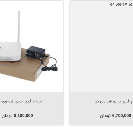
مشاهده فوری
م


مودم فیبر نوری هواوی دو...
مودم فیب
افزودن به سبد
افزودن به سبد


قیمت
قیم
9,100,000 تومان
800,000