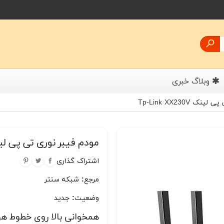

وبلاگ خبری
 Tp-Link XX230V
مودم فیبر نوری تی پی لینک k XX230V
اشتراک گذاری
مرجع:
شبکه سنتر
وضعیت:
جدید
همخوانی بالا روی خطوط ه