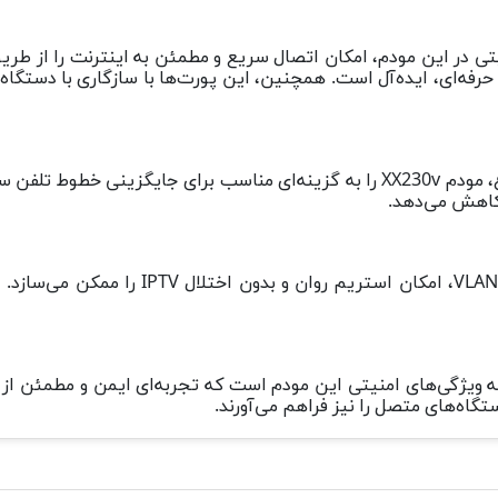
ورت WAN/LAN گیگابیتی و سه پورت LAN گیگابیتی در این مودم، امکان اتصال سریع و مطمئن به
ن حرفه‌ای، ایده‌آل است. همچنین، این پورت‌ها با سازگاری با دستگا
پشتیبانی از چندین حساب VoIP و ارائه امکانات تماس متنوع، مودم XX230v را به گزین
ز کاهش می‌دهد.
پشتیبانی مودم از P Proxy/Snooping، Bridge
 کنترل والدین، از جمله ویژگی‌های امنیتی این مودم است که تجربه‌ای ایمن و مطم
گاه‌های متصل را نیز فراهم می‌آورند.