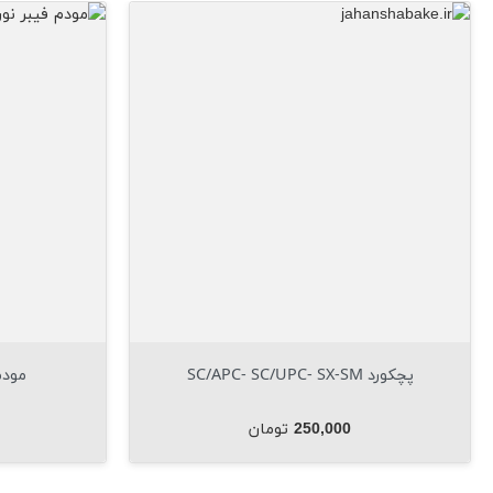
مشاهده فوری

مودم فیبر نوری هواوی دو...
افزودن به سبد

قیمت
6,700,000 تومان