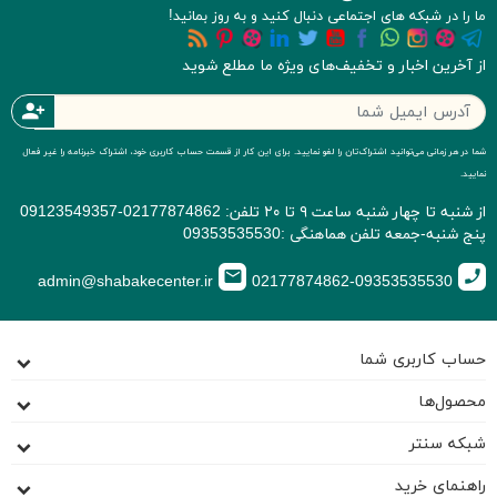
ما را در شبکه های اجتماعی دنبال کنید و به روز بمانید!
از آخرین اخبار و تخفیف‌های ویژه ما مطلع شوید
person_add
شما در هر زمانی می‌توانید اشتراک‌تان را لغو نمایید. برای این کار از قسمت حساب کاربری خود، اشتراک خبرنامه را غیر فعال
نمایید.
از شنبه تا چهار شنبه ساعت ۹ تا ۲۰ تلفن: 02177874862-09123549357
پنج شنبه-جمعه تلفن هماهنگی :09353535530
email
call
admin@shabakecenter.ir
02177874862-09353535530
حساب کاربری شما
محصول‌ها
شبکه سنتر
راهنمای خرید