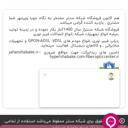
هم اکنون فروشگاه شبکه سنتر مفتخر به نگاه جویا وپرمهر شما
مشتری , بازدید کننده گرامی میباشد .
فروشگاه شبکه سنتراز سال 1400آغاز بکار نموده و در زمینه تولید
,عرضه انواع تجهیزات شبکه ,انواع اتصالات فیبر نوری
,دراپ فیبر نوری ,انواع مودم های GPON-ADSL -VDSL و تجهیزات
مخابراتی , و کالاهای دیجیتال فعالیت مینماید.
دامین های ریدایرکت جهت مواقع ضروری :
-
jahanshabake.ir
hypershabake.com
-
fiberopticcenter.ir
کد شامد
1-1-882419-65-0-1
تمامی حقوق برای شبکه سنتر محفوظ می‌باشد استفاده از تمامی
copyright
مطالب سایت با ذکر منبع بلامانع میباشد