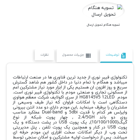
تسویه هنگام تحویل ارسال
توضیحات
جزییات محصول
نظرات
view_list
description
تکنولوژی فیبر نوری از جدید ترین فناوری ها در صنعت ارتباطات
میباشد و همگام با تمام دنیا در داخل کشور هم شاهد گسترش
سریع و روز افزون ان هستیم یکی از ابزار مورد نیاز مشترکین اعم
از مسکونی تجاری و صنعتی مودم با تکنولوژی فیبر نوری است.
مودم HG8145V5 12LED از سری اکولایف شرکت معظم هواوی
دستگاهی است با امکانات فراوان که نیاز طیف وسیعی از
مشتریان را برطرف مینماید ,این مودم دارای دو عدد انتن بیرونی
وایرلس هر کدام با قدرت 5dbi و Dual-band عملکرد مناسب
روی دو باند 2.4/5GH , چهار پورت شبکه از نوع
گیگ(10/100/1000), یک پورت USB در پشت دستگاه و یک
پورت USB در کنار و همچنین یک پورت تلفن , پنل مدیریتی
تحت وب از دیگر امکانات سخت افزاری این مودم حرفه ای
میباشد. پس از درخواست اولیه مشترکین و امکان سنجی توسط