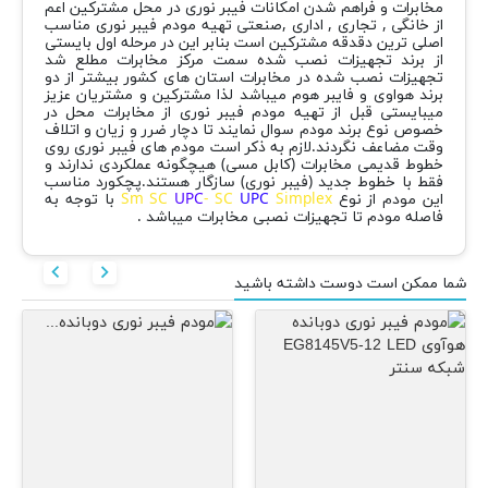
مخابرات و فراهم شدن امکانات فیبر نوری در محل مشترکین اعم
از خانگی , تجاری , اداری ,صنعتی تهیه مودم فیبر نوری مناسب
اصلی ترین دقدقه مشترکین است بنابر این در مرحله اول بایستی
از برند تجهیزات نصب شده سمت مرکز مخابرات مطلع شد
تجهیزات نصب شده در مخابرات استان های کشور بیشتر از دو
برند هواوی و فایبر هوم میباشد لذا مشترکین و مشتریان عزیز
میبایستی قبل از تهیه مودم فیبر نوری از مخابرات محل در
خصوص نوع برند مودم سوال نمایند تا دچار ضرر و زیان و اتلاف
وقت مضاعف نگردند.لازم به ذکر است مودم های فیبر نوری روی
خطوط قدیمی مخابرات (کابل مسی) هیچگونه عملکردی ندارند و
فقط با خطوط جدید (فیبر نوری) سازگار هستند.پچکورد مناسب
این مودم از نوع
Simplex
UPC
- SC
UPC
Sm SC
با توجه به
فاصله مودم تا تجهیزات نصبی مخابرات میباشد .


شما ممکن است دوست داشته باشید