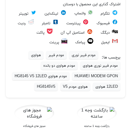
اشتراک گذاری این محصول با دوستان
واتساپ
تلگرام
لینکداین
توییتر
فیسبوک
پینترست
تامبلر
ردیت
پاکت
دیگگ
استامبل آپ آن
ایمیل
پیامک
پرینت
مودم فیبر نوری
مودم فیبر
هواوی
برچسب ها:
مودم فیبر نوری هواوی
مودم هواوی دو بانده
HUAWEI MODEM GPON
مودم هواوی HG8145 V5 12LED
12LED هواوی
هواوی مودم V5
HG8145V5
بازگشت وجه 1 ساعته
مجوز های فروشگاه