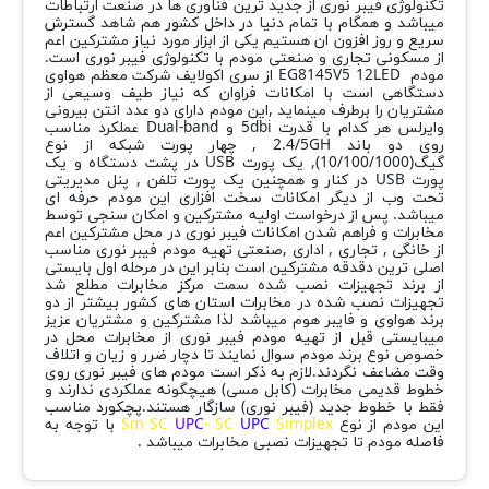
تکنولوژی فیبر نوری از جدید ترین فناوری ها در صنعت ارتباطات
میباشد و همگام با تمام دنیا در داخل کشور هم شاهد گسترش
سریع و روز افزون ان هستیم یکی از ابزار مورد نیاز مشترکین اعم
از مسکونی تجاری و صنعتی مودم با تکنولوژی فیبر نوری است.
مودم EG8145V5 12LED از سری اکولایف شرکت معظم هواوی
دستگاهی است با امکانات فراوان که نیاز طیف وسیعی از
مشتریان را برطرف مینماید ,این مودم دارای دو عدد انتن بیرونی
وایرلس هر کدام با قدرت 5dbi و Dual-band عملکرد مناسب
روی دو باند 2.4/5GH , چهار پورت شبکه از نوع
گیگ(10/100/1000), یک پورت USB در پشت دستگاه و یک
پورت USB در کنار و همچنین یک پورت تلفن , پنل مدیریتی
تحت وب از دیگر امکانات سخت افزاری این مودم حرفه ای
میباشد. پس از درخواست اولیه مشترکین و امکان سنجی توسط
مخابرات و فراهم شدن امکانات فیبر نوری در محل مشترکین اعم
از خانگی , تجاری , اداری ,صنعتی تهیه مودم فیبر نوری مناسب
اصلی ترین دقدقه مشترکین است بنابر این در مرحله اول بایستی
از برند تجهیزات نصب شده سمت مرکز مخابرات مطلع شد
تجهیزات نصب شده در مخابرات استان های کشور بیشتر از دو
برند هواوی و فایبر هوم میباشد لذا مشترکین و مشتریان عزیز
میبایستی قبل از تهیه مودم فیبر نوری از مخابرات محل در
خصوص نوع برند مودم سوال نمایند تا دچار ضرر و زیان و اتلاف
وقت مضاعف نگردند.لازم به ذکر است مودم های فیبر نوری روی
خطوط قدیمی مخابرات (کابل مسی) هیچگونه عملکردی ندارند و
فقط با خطوط جدید (فیبر نوری) سازگار هستند.پچکورد مناسب
این مودم از نوع
Simplex
UPC
- SC
UPC
Sm SC
با توجه به
فاصله مودم تا تجهیزات نصبی مخابرات میباشد .