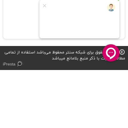
کد شامد
1-1-882419-65-0-1
تمامی حقوق برای شبکه سنتر محفوظ می‌باشد استفاده از تمامی
copyright
مطالب سایت با ذکر منبع بلامانع میباشد
iPresta