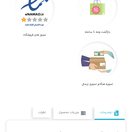
بازگشت وجه 1 ساعته
مجوز های فروشگاه
تسویه هنگام تحویل ارسال
توضیحات
جزییات محصول
نظرات
view_list
description