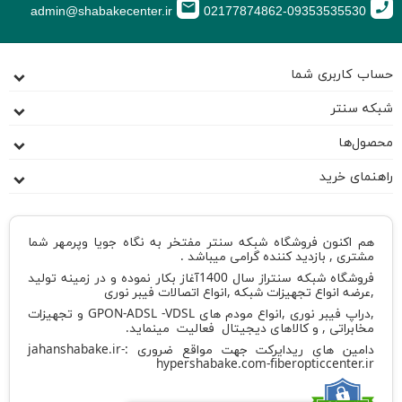
email
call
admin@shabakecenter.ir
02177874862-09353535530
حساب کاربری شما
شبکه سنتر
محصول‌ها
راهنمای خرید
هم اکنون فروشگاه شبکه سنتر مفتخر به نگاه جویا وپرمهر شما
مشتری , بازدید کننده گرامی میباشد .
فروشگاه شبکه سنتراز سال 1400آغاز بکار نموده و در زمینه تولید
,عرضه انواع تجهیزات شبکه ,انواع اتصالات فیبر نوری
,دراپ فیبر نوری ,انواع مودم های GPON-ADSL -VDSL و تجهیزات
مخابراتی , و کالاهای دیجیتال فعالیت مینماید.
دامین های ریدایرکت جهت مواقع ضروری :
-
jahanshabake.ir
hypershabake.com
-
fiberopticcenter.ir