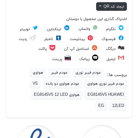
ایجاد کد QR
اشتراک گذاری این محصول با دوستان
واتساپ
تلگرام
لینکداین
توییتر
فیسبوک
پینترست
تامبلر
ردیت
پاکت
دیگگ
استامبل آپ آن
ایمیل
پیامک
پرینت
مودم فیبر نوری
مودم فیبر
هواوی
برچسب ها:
مودم فیبر نوری هواوی
مودم هواوی دو بانده
V5
EG8145V5 HUAWEI
هواوی EG8145V5 12 LED
EG
12LED